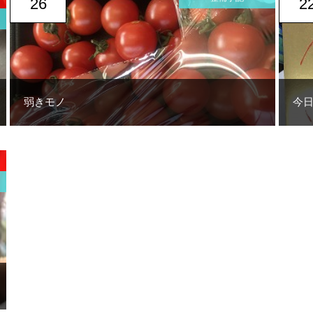
26
2
弱きモノ
今