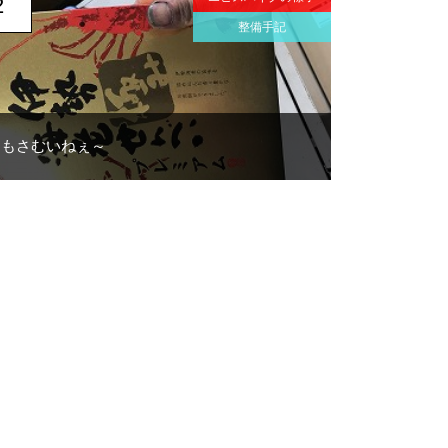
2
整備手記
日もさむいねぇ～