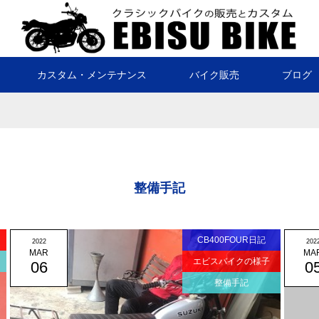
カスタム・メンテナンス
バイク販売
ブログ
整備手記
CB400FOUR日記
2022
202
MAR
MA
エビスバイクの様子
06
0
整備手記