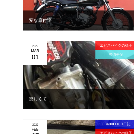
変な原付達
エビスバイクの様子
2022
MAR
整備手記
01
楽しくて
CB400FOUR日記
2022
FEB
エビスバイクの様子