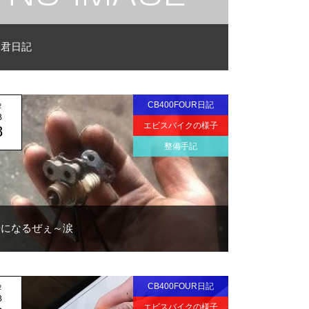
イ君日記
CB400FOUR日記
2
B
エビスバイクの様子
8
整備手記
やになるぜぇ～涙
CB400FOUR日記
2
B
エビスバイクの様子