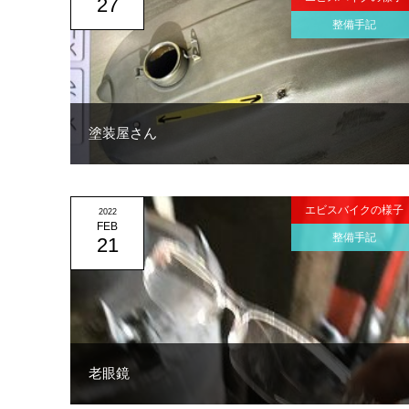
27
整備手記
塗装屋さん
エビスバイクの様子
2022
FEB
整備手記
21
老眼鏡