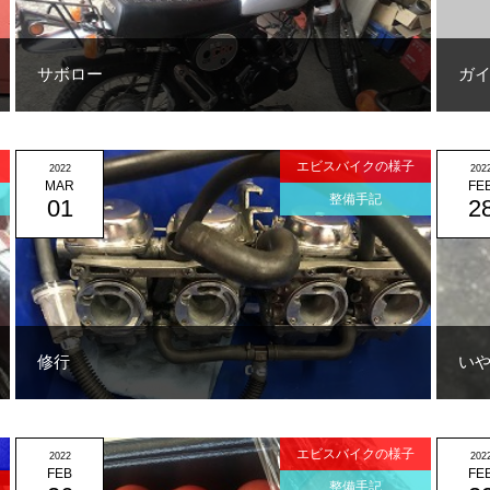
サボロー
ガ
エビスバイクの様子
2022
202
MAR
FE
整備手記
01
2
修行
い
エビスバイクの様子
2022
202
FEB
FE
整備手記