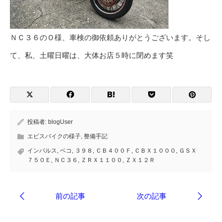
ＮＣ３６のＯ様、車検の御依頼ありがとうございます。そし
て、私、土曜日曜は、大体お店５時に閉めます笑
投稿者:
blogUser
エビスバイクの様子
,
整備手記
インパルス
,
ベコ
,
３９８
,
ＣＢ４００Ｆ
,
ＣＢＸ１０００
,
ＧＳＸ
７５０Ｅ
,
ＮＣ３６
,
ＺＲＸ１１００
,
ＺＸ１２Ｒ