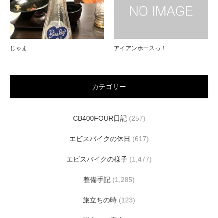
じゃま
アイアンホースっ！
カテゴリー
CB400FOUR日記
(257)
エビスバイクの休日
(617)
エビスバイクの様子
(1,477)
整備手記
(1,285)
旅立ちの時
(123)