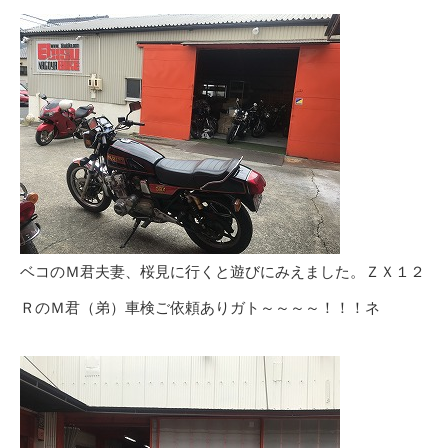
ベコのＭ君夫妻、桜見に行くと遊びにみえました。ＺＸ１２
ＲのＭ君（弟）車検ご依頼ありガト～～～～！！！ネ