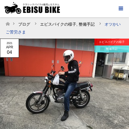
ブログ
エビスバイクの様子
,
整備手記
オツかい
ホーム
ご苦労さま
エビスバイクの様子
2021
APR
整備手記
04