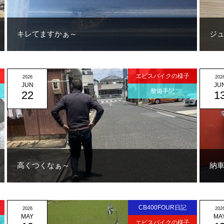
キレてますかぁ～
ジ
エビスバイクの様子
2026
202
JUN
JU
整備手記
22
1
高くつくなぁ～
納
CB400FOUR日記
2026
202
MAY
MA
エビスバイクの様子