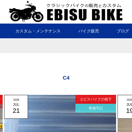
カスタム・メンテナンス
バイク販売
ブログ
C4
エビスバイクの様子
2026
202
JUL
JU
整備手記
21
1