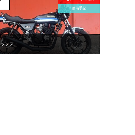
7
整備手記
ェックス