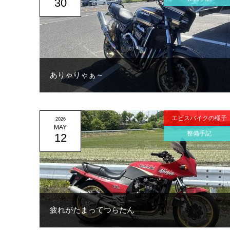
30
ありゃりゃぁ～
エビスバイクの様子
2026
MAY
整備手記
12
疲れがたまってつらたん