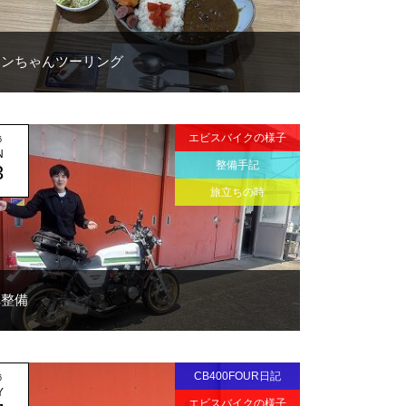
ュンちゃんツーリング
エビスバイクの様子
6
N
整備手記
3
旅立ちの時
車整備
CB400FOUR日記
6
Y
エビスバイクの様子