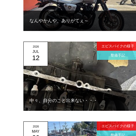
なんやかんや、ありがてぇ～
エビスバイクの様子
2026
JUL
整備手記
12
中々、自分のこと出来ない・・・
エビスバイクの様子
2026
MAY
整備手記