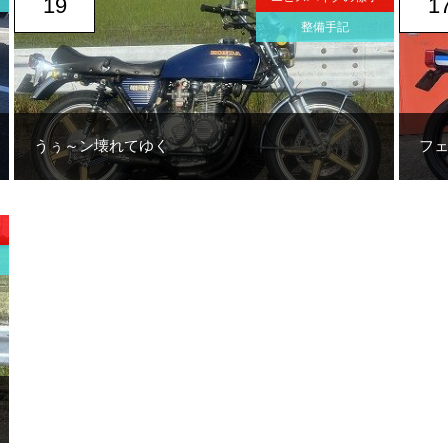
19
1
整備手記
うぅ～ン壊れてゆく
フ