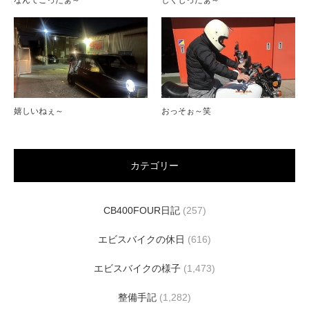
なんてこったぁ～
しくじったぁ～
嬉しいねぇ～
おっそぉ～笑
カテゴリー
CB400FOUR日記
(257)
エビスバイクの休日
(616)
エビスバイクの様子
(1,473)
整備手記
(1,282)