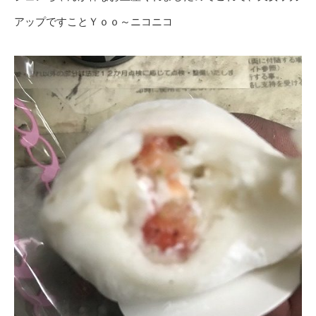
アップですことＹｏｏ～ニコニコ