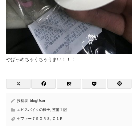
やばっめちゃくちゃうまい！！！
投稿者:
blogUser
エビスバイクの様子
,
整備手記
ゼファー７５０ＲＳ
,
Ｚ１Ｒ