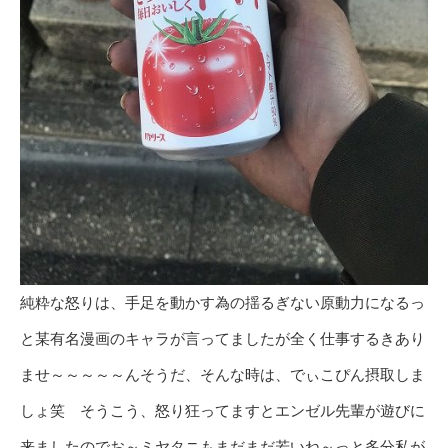
純粋な怒りは、手足を動かす為の揺るぎない原動力になるっ
と某有名漫画のキャラが言ってましたが全く仕事するきあり
ませ～～～～～んそうだ、そんな時は、でぃこぴん摂取しま
しょ笑 そうこう、怒り狂ってますとエンゼル先輩が遊びに
来ましたのでお～ミヤタニもまだまだ若いね～っと多分私が