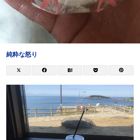
純粋な怒り