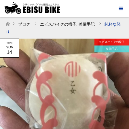
ブログ
エビスバイクの様子
,
整備手記
純粋な怒
ホーム
り
エビスバイクの様子
2020
NOV
整備手記
14