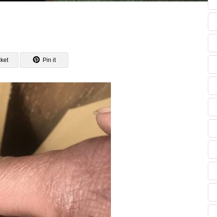
ket
Pin it