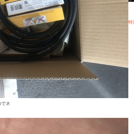
特
のでネ