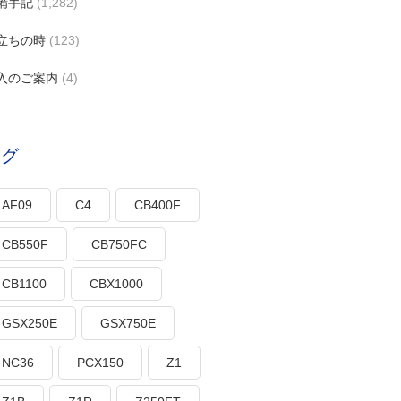
備手記
(1,282)
立ちの時
(123)
入のご案内
(4)
タグ
AF09
C4
CB400F
CB550F
CB750FC
CB1100
CBX1000
GSX250E
GSX750E
NC36
PCX150
Z1