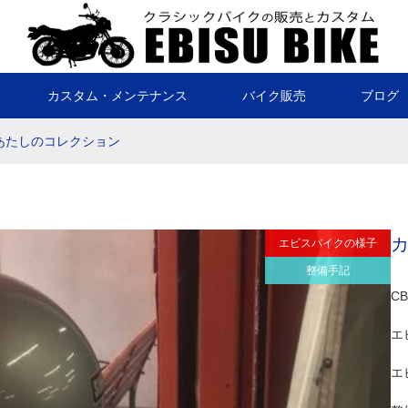
カスタム・メンテナンス
バイク販売
ブログ
あたしのコレクション
エビスバイクの様子
整備手記
C
エ
エ