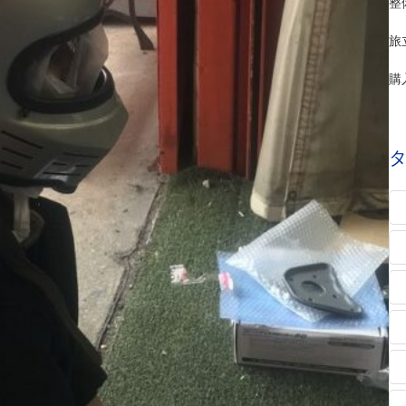
整
旅
購