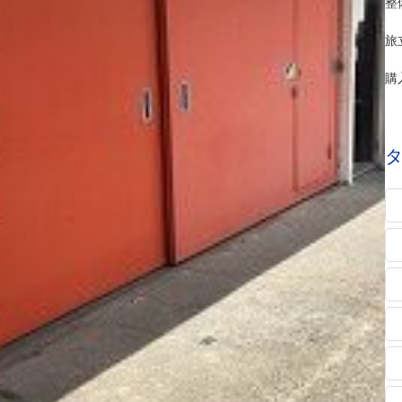
整
旅
購