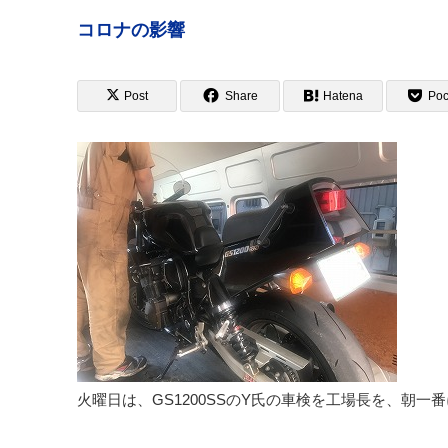
コロナの影響
Post
Share
Hatena
Poc
火曜日は、GS1200SSのY氏の車検を工場長を、朝一