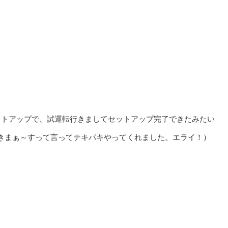
セットアップで、試運転行きましてセットアップ完了できたみたい
きまぁ～すって言ってテキパキやってくれました。エライ！）