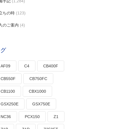
備手記
(1,284)
立ちの時
(123)
入のご案内
(4)
タグ
AF09
C4
CB400F
CB550F
CB750FC
CB1100
CBX1000
GSX250E
GSX750E
NC36
PCX150
Z1