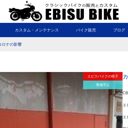
カスタム・メンテナンス
バイク販売
ブログ
コロナの影響
エビスバイクの様子
整備手記
C
エ
エ