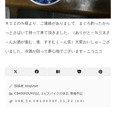
Ｒ１ＺのＮ様より、ご連絡がありまして、まぐろ釣ったから
っとさばいて持って来て頂きました。（ありがと～Ｎ三太さ
～んお酒が進む、進、すすむく～ん笑）大変おいしゅ～ござ
いました。冷酒が回って夢心地でございます～ニコニコ
投稿者:
blogUser
CB400FOUR日記
,
エビスバイクの休日
,
整備手記
３９８
,
Ｃ４
,
ＣＢ１０００ＳＦ
,
Ｚ１
,
Ｚ２（Ａ４）