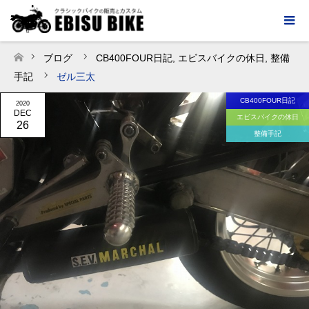
ブログ
CB400FOUR日記
,
エビスバイクの休日
,
整備
ホーム
手記
ゼル三太
CB400FOUR日記
2020
DEC
エビスバイクの休日
26
整備手記