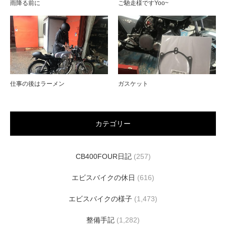
雨降る前に
ご馳走様ですYoo~
仕事の後はラーメン
ガスケット
カテゴリー
CB400FOUR日記
(257)
エビスバイクの休日
(616)
エビスバイクの様子
(1,473)
整備手記
(1,282)