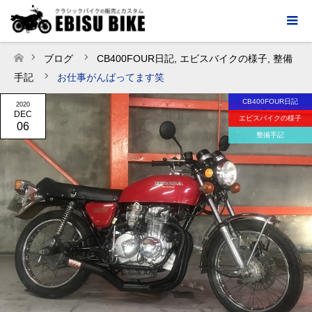
ブログ
CB400FOUR日記
,
エビスバイクの様子
,
整備
ホーム
手記
お仕事がんばってます笑
CB400FOUR日記
2020
DEC
エビスバイクの様子
06
整備手記