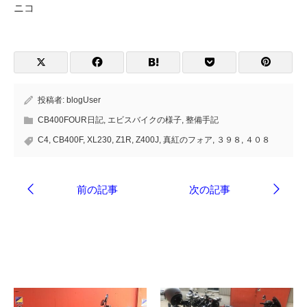
ニコ
投稿者:
blogUser
CB400FOUR日記
,
エビスバイクの様子
,
整備手記
C4
,
CB400F
,
XL230
,
Z1R
,
Z400J
,
真紅のフォア
,
３９８
,
４０８
ブログ