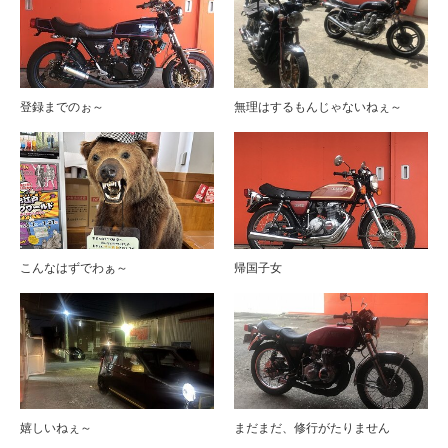
登録までのぉ～
無理はするもんじゃないねぇ～
こんなはずでわぁ～
帰国子女
嬉しいねぇ～
まだまだ、修行がたりません