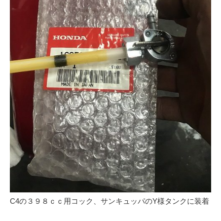
C4の３９８ｃｃ用コック、サンキュッパのY様タンクに装着