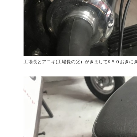
工場長とアニキ(工場長の父）がきましてK５０おきに