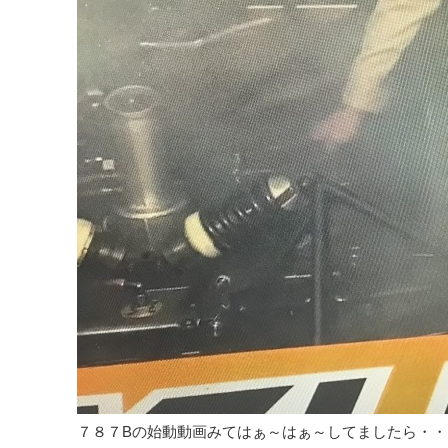
７８７Bの始動動画みてはぁ～はぁ～してましたら・・