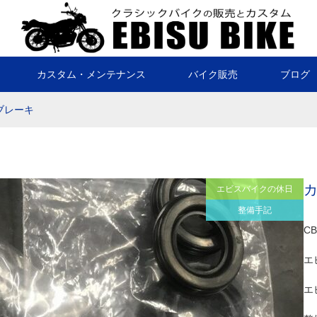
カスタム・メンテナンス
バイク販売
ブログ
ブレーキ
エビスバイクの休日
整備手記
C
エ
エ