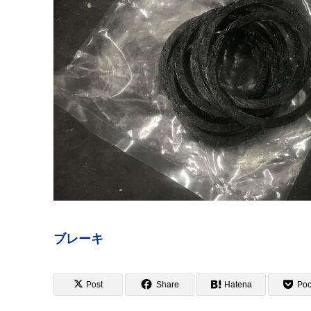
ブレーキ
Post
Share
Hatena
Poc