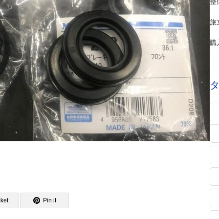
整
旅
購
ket
Pin it