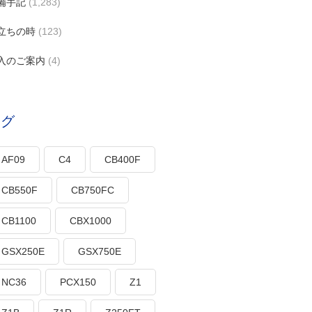
備手記
(1,283)
立ちの時
(123)
入のご案内
(4)
タグ
AF09
C4
CB400F
CB550F
CB750FC
CB1100
CBX1000
GSX250E
GSX750E
NC36
PCX150
Z1