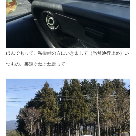
ほんでもって、鞍掛峠の方にいきまして（当然通行止め）い
つもの、裏道ぐねぐね走って