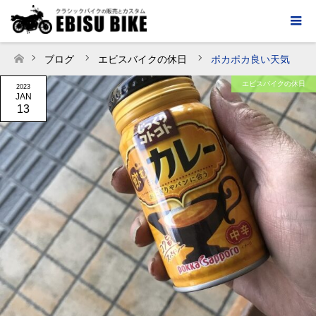
ブログ
エビスバイクの休日
ポカポカ良い天気
ホーム
エビスバイクの休日
2023
JAN
13