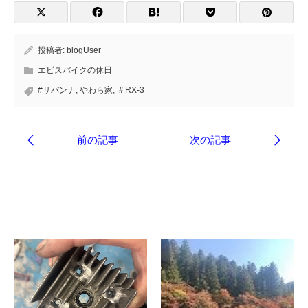
投稿者:
blogUser
エビスバイクの休日
#サバンナ
,
やわら家
,
＃RX-3
ブログ