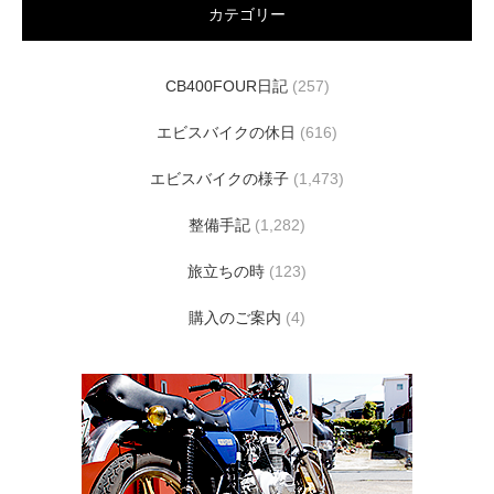
カテゴリー
CB400FOUR日記
(257)
エビスバイクの休日
(616)
エビスバイクの様子
(1,473)
整備手記
(1,282)
旅立ちの時
(123)
購入のご案内
(4)