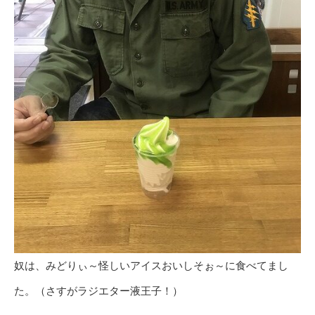
奴は、みどりぃ～怪しいアイスおいしそぉ～に食べてまし
た。（さすがラジエター液王子！）