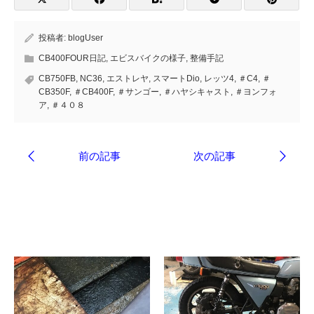
投稿者:
blogUser
CB400FOUR日記
,
エビスバイクの様子
,
整備手記
CB750FB
,
NC36
,
エストレヤ
,
スマートDio
,
レッツ4
,
＃C4
,
＃
CB350F
,
＃CB400F
,
＃サンゴー
,
＃ハヤシキャスト
,
＃ヨンフォ
ア
,
＃４０８
ブログ