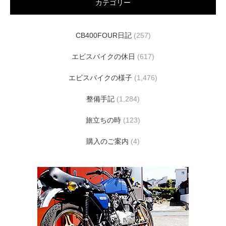
カテゴリー
CB400FOUR日記
(257)
エビスバイクの休日
(617)
エビスバイクの様子
(1,476)
整備手記
(1,284)
旅立ちの時
(123)
購入のご案内
(4)