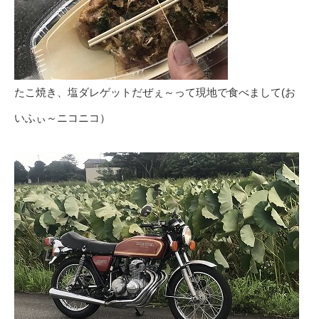
たこ焼き、塩ダレゲットだぜぇ～って現地で食べまして(お
いふぃ～ニコニコ）