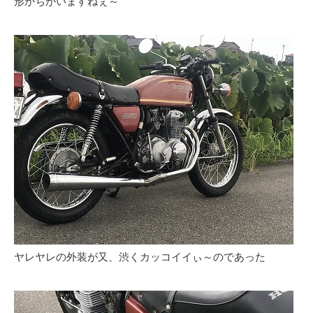
形がちがいますねぇ～
ヤレヤレの外装が又、渋くカッコイイぃ～のであった