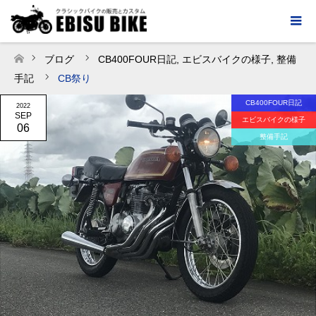
ブログ
CB400FOUR日記
,
エビスバイクの様子
,
整備
ホーム
手記
CB祭り
CB400FOUR日記
2022
SEP
エビスバイクの様子
06
整備手記