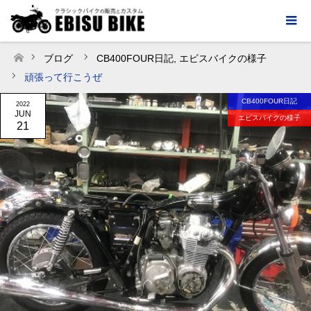
ブログ
CB400FOUR日記
,
エビスバイクの様子
ホーム
頑張って行こうぜ
CB400FOUR日記
2022
JUN
エビスバイクの様子
21