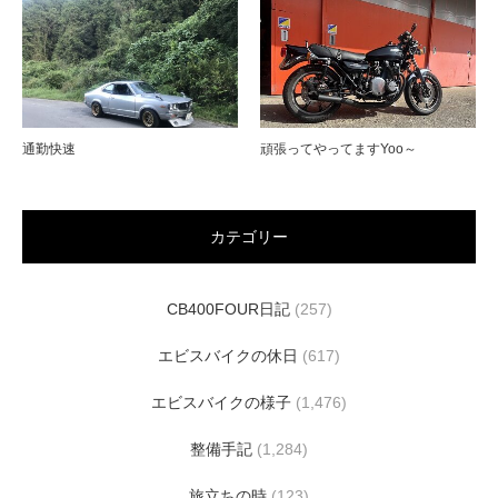
通勤快速
頑張ってやってますYoo～
カテゴリー
CB400FOUR日記
(257)
エビスバイクの休日
(617)
エビスバイクの様子
(1,476)
整備手記
(1,284)
旅立ちの時
(123)