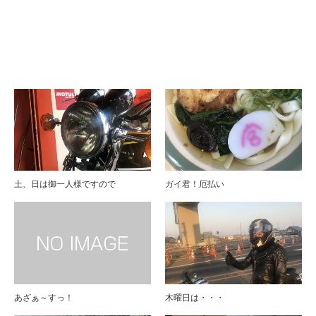
ブログ
土、日は御一人様ですので
ガイ君！厄払い
あざぁ～すっ！
木曜日は・・・