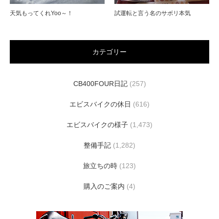
天気もってくれYoo～！
試運転と言う名のサボリ本気
カテゴリー
CB400FOUR日記
(257)
エビスバイクの休日
(616)
エビスバイクの様子
(1,473)
整備手記
(1,282)
旅立ちの時
(123)
購入のご案内
(4)