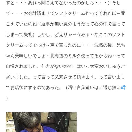
すと・・・あれっ聞こえてなかったのかしら・・・）そし
て・・・お会計済ませてソフトクリーム作ってくれたほ～聞
こえていたのね（返事が無い屍のようだって心の中で言って
しまって失礼）しかし、どえりゃ～うみゃ～なここのソフト
クリームってでっけ～声で言ったのに・・・沈黙の後、兄ち
ゃん美味しいでしょ～北海道のミルク使ってるからね～って
自慢されました。仕方がないので、はいっ大変おいしゅうご
ざいました。って言って又来させて頂きます。って言いまし
てお店後にするのであった。（汚い言葉遣いは、通じ無い
）