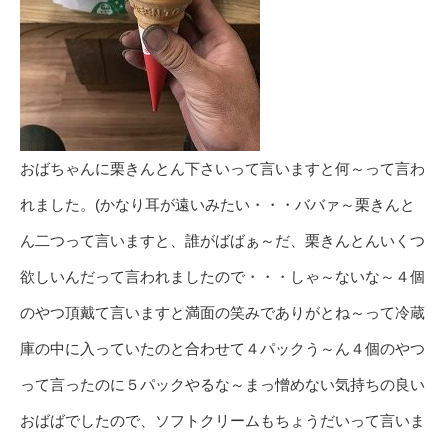
おばちゃんに栗きんとん下さいって言いますと何～って言わ
れました。(かなり耳が遠いみたい・・・ババァ～栗きんと
ん二つって言いますと、誰がばばぁ～だ、栗きんとんいくつ
欲しいんだって言われましたので・・・しゃ～ないな～４個
のやつ頂戴て言いますと満面の笑みでありがとね～って冷蔵
庫の中に入っていたのと合わせて４パックう～ん４個のやつ
って言ったのに５パックやるな～まっ憎めない気持ちの良い
おばばでしたので、ソフトクリームもちょうだいって言いま