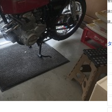
整
旅
購