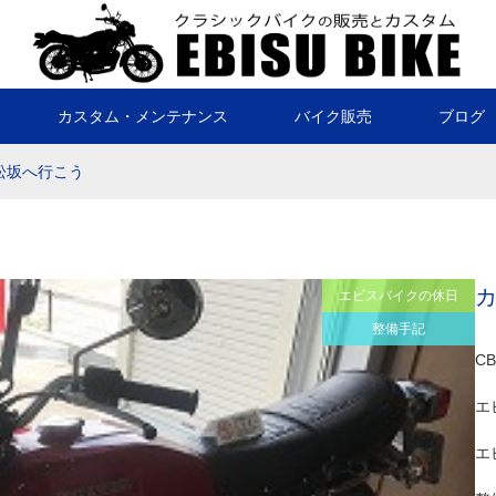
カスタム・メンテナンス
バイク販売
ブログ
松坂へ行こう
エビスバイクの休日
整備手記
C
エ
エ