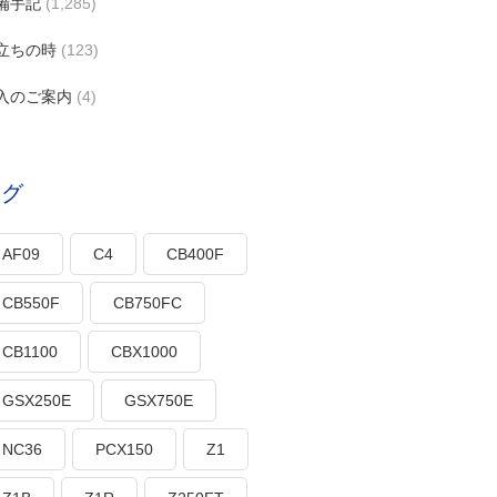
備手記
(1,285)
立ちの時
(123)
入のご案内
(4)
タグ
AF09
C4
CB400F
CB550F
CB750FC
CB1100
CBX1000
GSX250E
GSX750E
NC36
PCX150
Z1