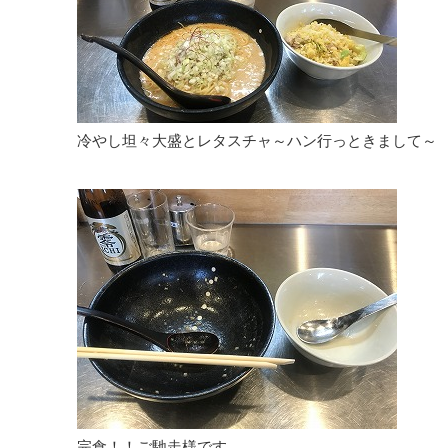
冷やし坦々大盛とレタスチャ～ハン行っときまして～
完食！！ご馳走様です。