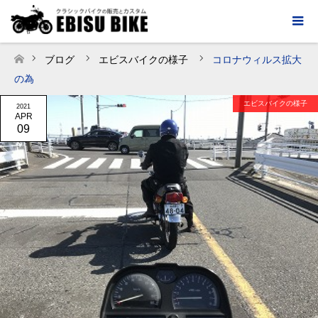
ブログ
エビスバイクの様子
コロナウィルス拡大
ホーム
の為
エビスバイクの様子
2021
APR
09