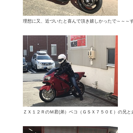
理想に又、近づいたと喜んで頂き嬉しかったで～～～す(
ＺＸ１２ＲのＭ君(弟）ベコ（ＧＳＸ７５０Ｅ）の兄と