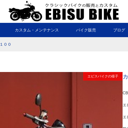
カスタム・メンテナンス
バイク販売
ブログ
１００
エビスバイクの様子
C
エ
エ