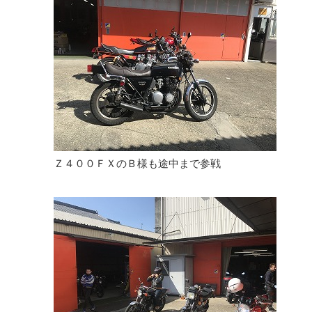
Ｚ４００ＦＸのＢ様も途中まで参戦