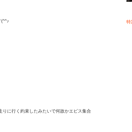
^^♪
特
走りに行く約束したみたいで何故かエビス集合