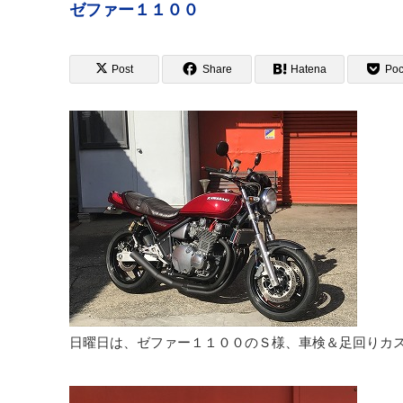
ゼファー１１００
Post
Share
Hatena
Poc
日曜日は、ゼファー１１００のＳ様、車検＆足回りカ