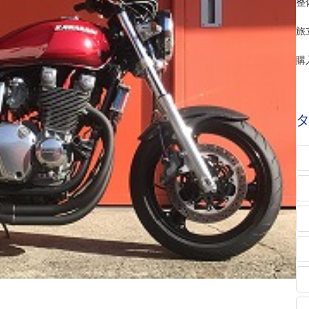
整
旅
購