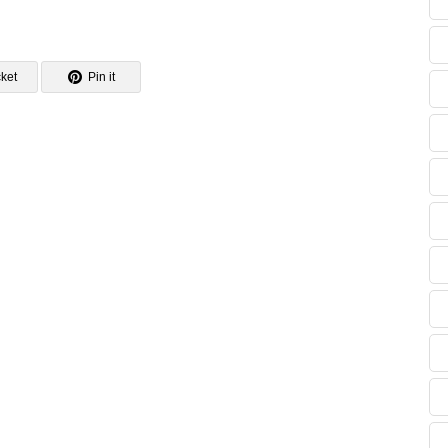
ket
Pin it