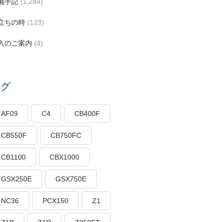
備手記
(1,284)
立ちの時
(123)
入のご案内
(4)
タグ
AF09
C4
CB400F
CB550F
CB750FC
CB1100
CBX1000
GSX250E
GSX750E
NC36
PCX150
Z1