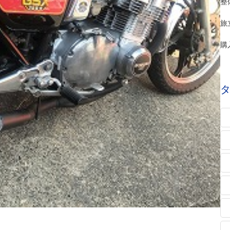
整
旅
購