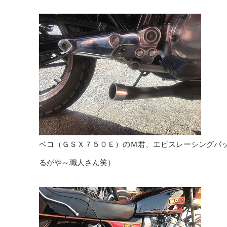
ベコ（ＧＳＸ７５０Ｅ）のＭ君、エビスレーシングバ
るがや～職人さん笑）