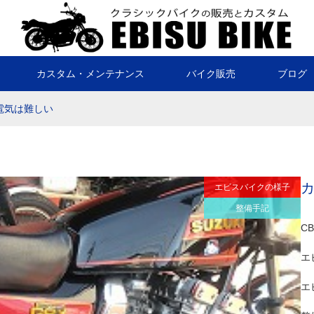
カスタム・メンテナンス
バイク販売
ブログ
電気は難しい
エビスバイクの様子
整備手記
C
エ
エ