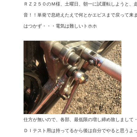
ＲＺ２５０のＭ様、土曜日、朝一に試運転しようと、
音！！単発で息絶えたえで何とかエビスまで戻って来
はつかず・・・電気は難しいトホホ
仕方が無いので、各部、最低限の増し締め致しまして
ＤＩテスト用は持ってるから後は自分でやると思うよ