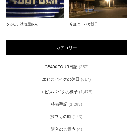
やるな、塗装屋さん
今度は、バカ親子
カテゴリー
CB400FOUR日記
(257)
エビスバイクの休日
(617)
エビスバイクの様子
(1,475)
整備手記
(1,283)
旅立ちの時
(123)
購入のご案内
(4)