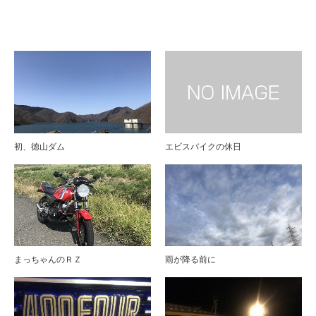
ブログ
初、徳山ダム
エビスバイクの休日
まっちゃんのＲＺ
雨が降る前に