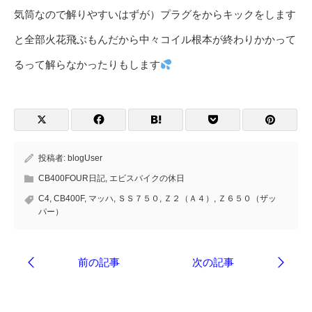
気筒なので解りやすいはずが）プラグをからキックをします
と全部火花飛ぶもんだから中々コイル根本が終わりかかって
るって解らなかったりもします
投稿者:
blogUser
CB400FOUR日記
,
エビスバイクの休日
C4
,
CB400F
,
マッハ
,
ＳＳ７５０
,
Ｚ２（Ａ４）
,
Ｚ６５０（ザッ
パー）