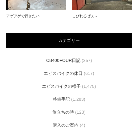
アゲアゲで行きたい
しびれるぜぇ～
カテゴリー
CB400FOUR日記
(257)
エビスバイクの休日
(617)
エビスバイクの様子
(1,475)
整備手記
(1,283)
旅立ちの時
(123)
購入のご案内
(4)