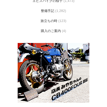
エビスバイクの様子
(1,473)
整備手記
(1,282)
旅立ちの時
(123)
購入のご案内
(4)