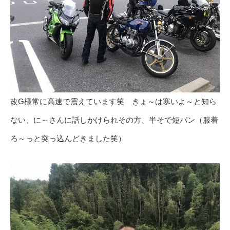
改G様常に高速で震えています笑 きょ～は寒いよ～と知ら
ない、に～さんに話しかけられその方、半そで短パン（服着
ろ～っと突っ込んどきました笑）