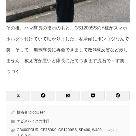
その後、ハマ隊長の指示のもと、GS1200SSのY様がスマホ
ホルダ～付けていて助かりました。私筆頭にポンコツなんで
笑 そして、無事隊長に再会できまして改G様反省など致し
ません、教え方が悪いと隊長にたてつきます流石で～す笑
つづく
投稿者:
blogUser
エビスバイクの休日
CB400FOUR
,
CB750K0
,
GS1200SS
,
SR400
,
W400
,
ニンジャ
１０００