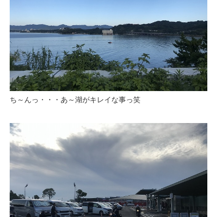
ち～んっ・・・あ～湖がキレイな事っ笑