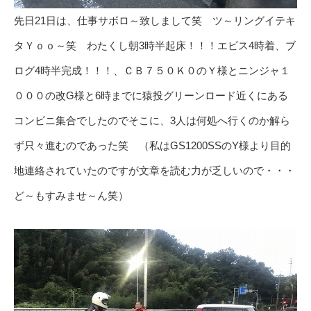
先日21日は、仕事サボロ～致しまして笑 ツ～リングイテキ
タＹｏｏ～笑 わたくし朝3時半起床！！！エビス4時着、ブ
ログ4時半完成！！！、ＣＢ７５０Ｋ０のＹ様とニンジャ１
０００の改G様と6時までに猿投グリーンロード近くにある
コンビニ集合でしたのでそこに、3人は何処へ行くのか解ら
ず只々進むのであった笑 （私はGS1200SSのY様より目的
地連絡されていたのですが文章を読む力が乏しいので・・・
ど～もすみませ～ん笑）