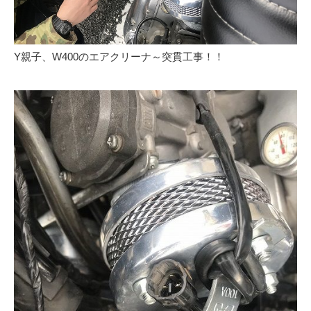
Y親子、W400のエアクリーナ～突貫工事！！