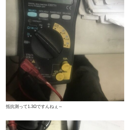
抵抗測って1.3Ωですんねぇ～