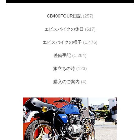
CB400FOUR日記
(257)
エビスバイクの休日
(617)
エビスバイクの様子
(1,476)
整備手記
(1,284)
旅立ちの時
(123)
購入のご案内
(4)