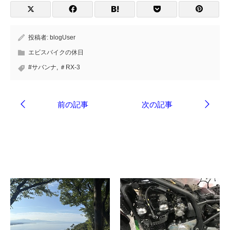
投稿者:
blogUser
エビスバイクの休日
#サバンナ
,
＃RX-3
ブログ