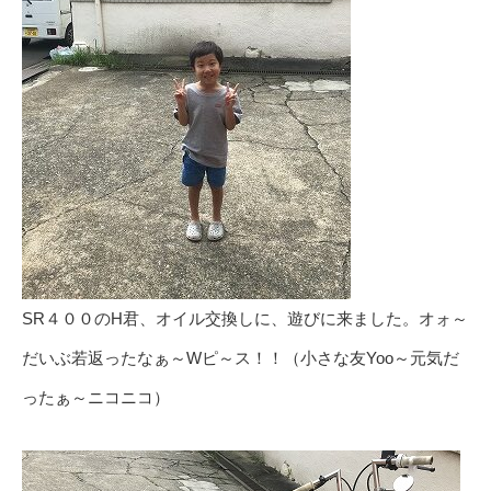
SR４００のH君、オイル交換しに、遊びに来ました。オォ～
だいぶ若返ったなぁ～Wピ～ス！！（小さな友Yoo～元気だ
ったぁ～ニコニコ）