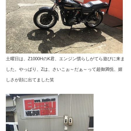
土曜日は、Z1000HのK君、エンジン慣らしがてら遊びに来ま
した。やっぱり、Zは、さいこぉ～だぁ～って超御満悦、嬉
しさが顔に出てました笑