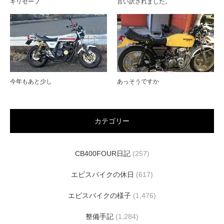
ギリセーフ
言い訳されました。
今年もあと少し
あっそうですか
カテゴリー
CB400FOUR日記
(257)
エビスバイクの休日
(617)
エビスバイクの様子
(1,476)
整備手記
(1,284)