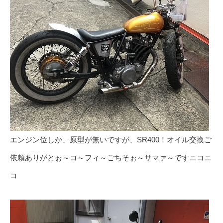
エンジン位しか、原型が無いですが、SR400！オイル交換ご
依頼ありがとぉ～コ～フィ～ごちそぉ～サマァ～ですニコニ
コ