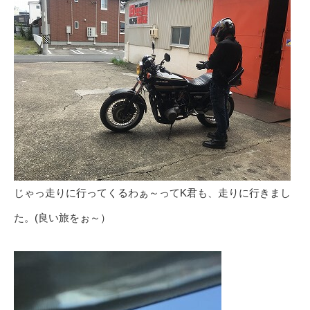
じゃっ走りに行ってくるわぁ～ってK君も、走りに行きまし
た。(良い旅をぉ～）