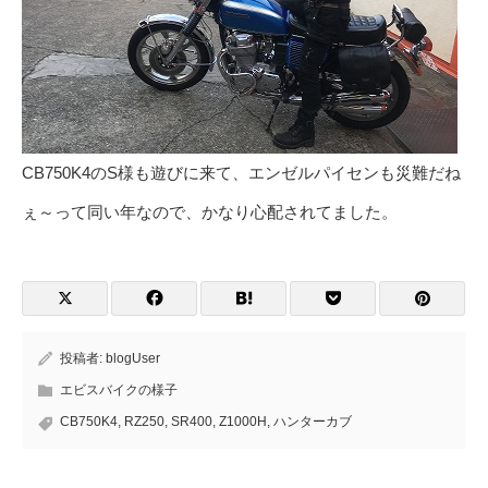
CB750K4のS様も遊びに来て、エンゼルパイセンも災難だね
ぇ～って同い年なので、かなり心配されてました。
投稿者:
blogUser
エビスバイクの様子
CB750K4
,
RZ250
,
SR400
,
Z1000H
,
ハンターカブ