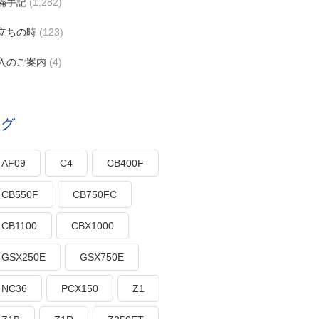
備手記
(1,282)
立ちの時
(123)
入のご案内
(4)
タグ
AF09
C4
CB400F
CB550F
CB750FC
CB1100
CBX1000
GSX250E
GSX750E
NC36
PCX150
Z1