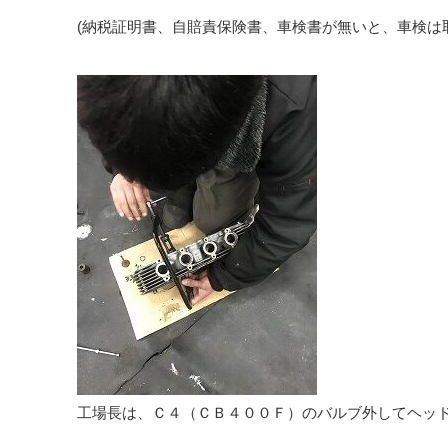
(納税証明書、自賠責保険書、車検書が無いと、車検は
工場長は、Ｃ４（ＣＢ４００Ｆ）のバルブ外してヘッ