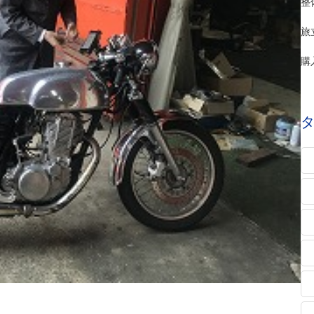
整
旅
購