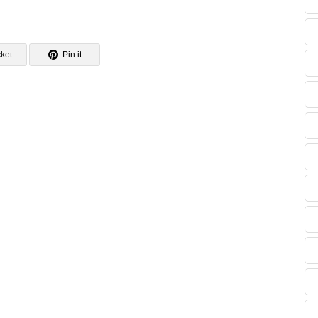
ket
Pin it