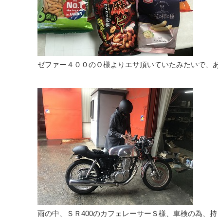
ゼファー４００のＯ様よりエサ頂いていたみたいで、
雨の中、ＳＲ400のカフェレーサーＳ様、車検の為、