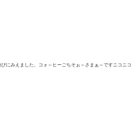
遊びにみえました。コォ～ヒーごちそぉ～さまぁ～ですニコニコ