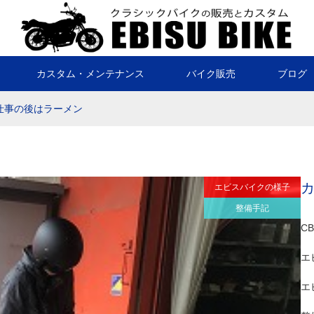
カスタム・メンテナンス
バイク販売
ブログ
仕事の後はラーメン
エビスバイクの様子
整備手記
C
エ
エ