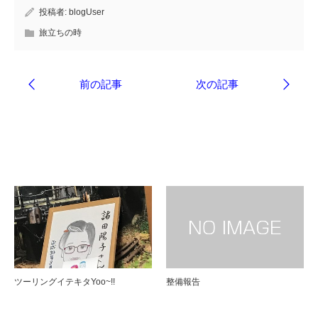
投稿者:
blogUser
旅立ちの時
ブログ
ツーリングイテキタYoo~!!
整備報告