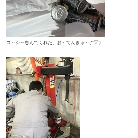
コ～シ～恵んでくれた、お～てんきゅ～(*’▽’)