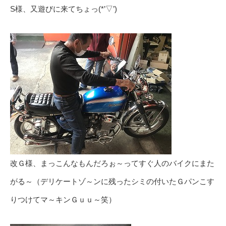
S様、又遊びに来てちょっ(*’▽’)
改Ｇ様、まっこんなもんだろぉ～ってすぐ人のバイクにまた
がる～（デリケートゾ～ンに残ったシミの付いたＧパンこす
りつけてマ～キンＧｕｕ～笑）