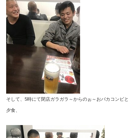
そして、5時にて閉店ガラガラ～からのぉ～おバカコンビと
夕食、