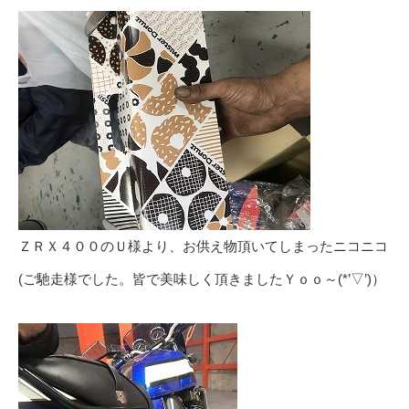
ＺＲＸ４００のＵ様より、お供え物頂いてしまったニコニコ
(ご馳走様でした。皆で美味しく頂きましたＹｏｏ～(*’▽’)）