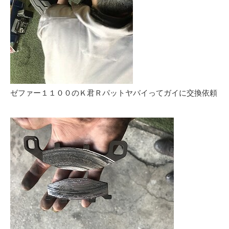
ゼファー１１００のＫ君Ｒパットヤバイってガイに交換依頼