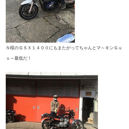
Ｎ様のＧＳＸ１４００にもまたがってちゃんとマ～キンＧｕ
ｕ～最低だ！