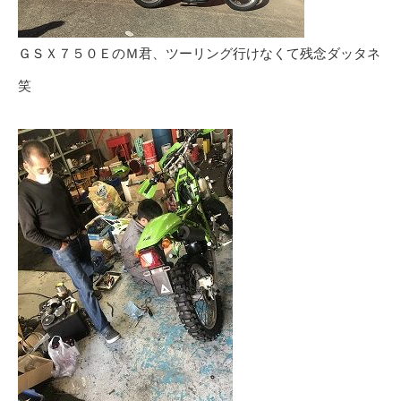
ＧＳＸ７５０ＥのＭ君、ツーリング行けなくて残念ダッタネ
笑