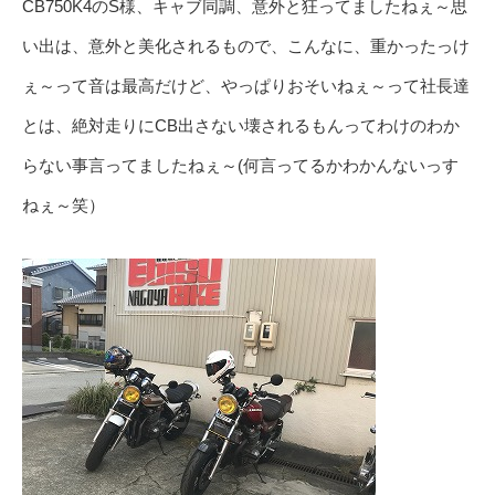
CB750K4のS様、キャブ同調、意外と狂ってましたねぇ～思
い出は、意外と美化されるもので、こんなに、重かったっけ
ぇ～って音は最高だけど、やっぱりおそいねぇ～って社長達
とは、絶対走りにCB出さない壊されるもんってわけのわか
らない事言ってましたねぇ～(何言ってるかわかんないっす
ねぇ～笑）