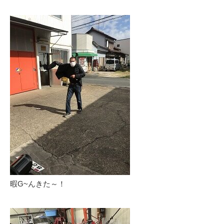
暇G~んきた～！