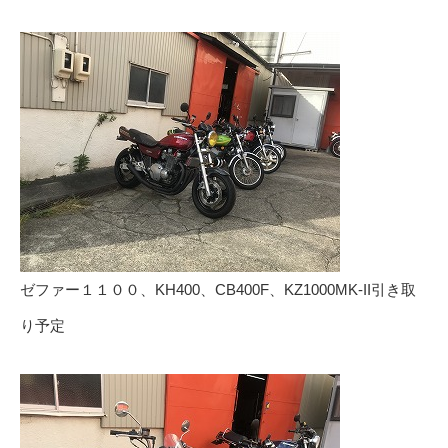
ゼファー１１００、KH400、CB400F、KZ1000MK-II引き取
り予定