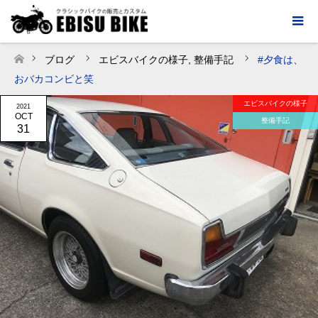
ブログ
エビスバイクの様子
,
整備手記
#夕食は、
ホーム
おバカコンビと笑
エビスバイクの様子
2021
OCT
整備手記
31