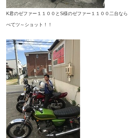
K君のゼファー１１００とS様のゼファー１１００二台なら
べてツ～ショット！！