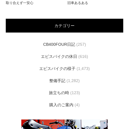
取り合えず一安心
旧車あるある
カテゴリー
CB400FOUR日記
(257)
エビスバイクの休日
(616)
エビスバイクの様子
(1,473)
整備手記
(1,282)
旅立ちの時
(123)
購入のご案内
(4)