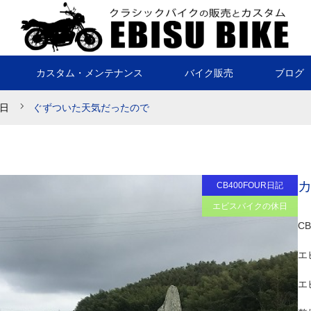
カスタム・メンテナンス
バイク販売
ブログ
日
ぐずついた天気だったので
CB400FOUR日記
エビスバイクの休日
C
エ
エ