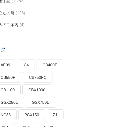
備手記
(1,282)
立ちの時
(123)
入のご案内
(4)
タグ
AF09
C4
CB400F
CB550F
CB750FC
CB1100
CBX1000
GSX250E
GSX750E
NC36
PCX150
Z1