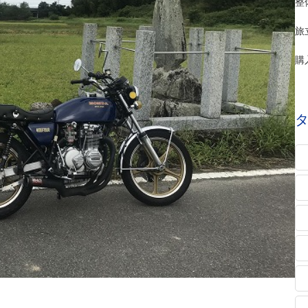
整
旅
購