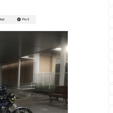
ket
Pin it