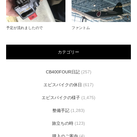
予定が流れましたので
ファントム
カテゴリー
CB400FOUR日記
(257)
エビスバイクの休日
(617)
エビスバイクの様子
(1,475)
整備手記
(1,283)
旅立ちの時
(123)
購入のご案内
(4)