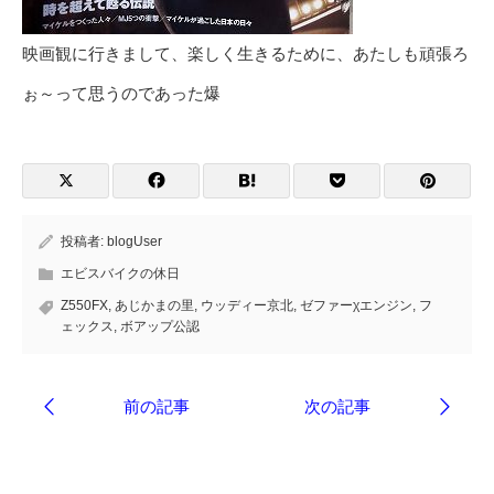
映画観に行きまして、楽しく生きるために、あたしも頑張ろ
ぉ～って思うのであった爆
投稿者:
blogUser
エビスバイクの休日
Z550FX
,
あじかまの里
,
ウッディー京北
,
ゼファーχエンジン
,
フ
ェックス
,
ボアップ公認