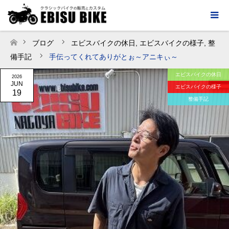
ブログ
エビスバイクの休日
,
エビスバイクの様子
,
整
ホーム
備手記
手伝ってくれてありがとぉ～アニキぃ～
エビスバイクの休日
2026
JUN
エビスバイクの様子
19
整備手記