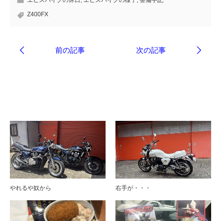
エビスバイクの休日
,
エビスバイクの様子
,
整備手記
Z400FX
ブログ
やれるや奴から
右手が・・・