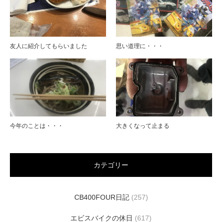
友人に紹介してもらいました
思い道理に・・・
今年のことは・・・
大きくなって止まる
カテゴリー
CB400FOUR日記
(257)
エビスバイクの休日
(617)