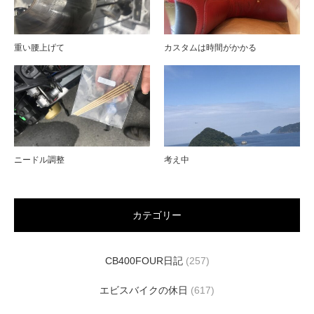
重い腰上げて
カスタムは時間がかかる
ニードル調整
考え中
カテゴリー
CB400FOUR日記
(257)
エビスバイクの休日
(617)