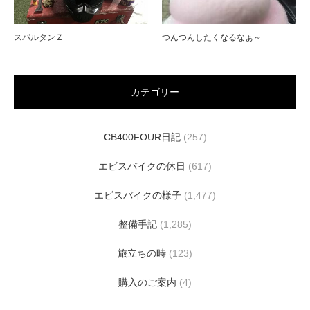
スパルタンＺ
つんつんしたくなるなぁ～
カテゴリー
CB400FOUR日記
(257)
エビスバイクの休日
(617)
エビスバイクの様子
(1,477)
整備手記
(1,285)
旅立ちの時
(123)
購入のご案内
(4)