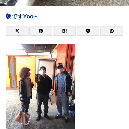
朝ですYoo~