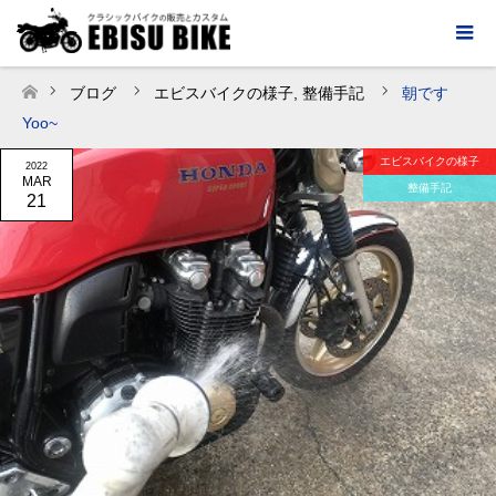
ブログ
エビスバイクの様子
,
整備手記
朝です
ホーム
Yoo~
エビスバイクの様子
2022
MAR
整備手記
21