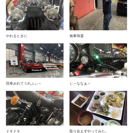
やれるときに
無事帰還
現車みれてうれふぃ～
じ～ななぁ～
ドキドキ
取り合えずやってみた。