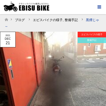
ブログ
エビスバイクの様子
,
整備手記
黒煙じゃ
ホーム
～
エビスバイクの様子
2021
DEC
整備手記
21