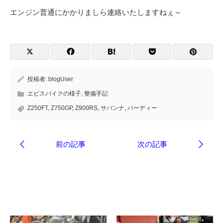
エンジン普通にかかりましら連絡いたしますねぇ～
投稿者:
blogUser
エビスバイクの様子
,
整備手記
Z250FT
,
Z750GP
,
Z900RS
,
サバンナ
,
バーディー
ブログ