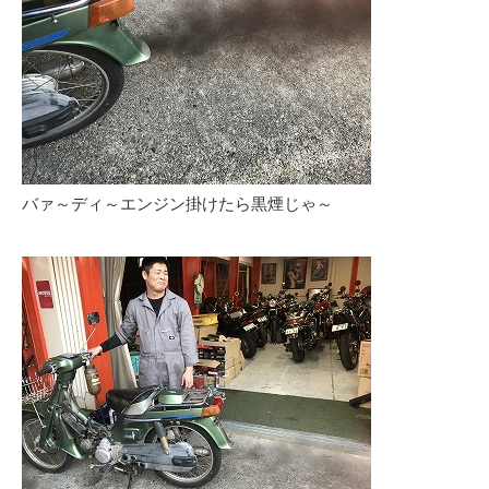
バァ～ディ～エンジン掛けたら黒煙じゃ～