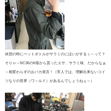
休憩の時にペットボトルがサラミのにほいがするぅ～って？
そりゃ～NC36のK様から貰ったエサ、サラミ味、だからなぁ
～相変わらずのおバカ発言！（常人では、理解出来ないコイ
ツなりの世界（ワ～ルド）があるんでしょうねぇ～）