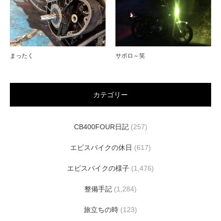
まったく
サボロ～笑
カテゴリー
CB400FOUR日記
(257)
エビスバイクの休日
(617)
エビスバイクの様子
(1,476)
整備手記
(1,284)
旅立ちの時
(123)