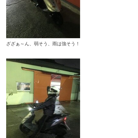
ざざぁ～ん、弱そう、雨は強そう！