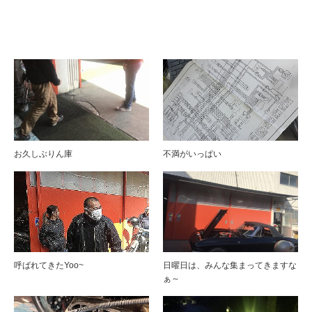
ブログ
お久しぶりん庫
不満がいっぱい
呼ばれてきたYoo~
日曜日は、みんな集まってきますな
ぁ～