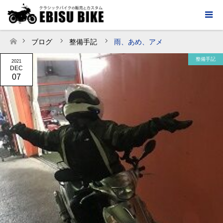
ブログ
整備手記
雨、あめ、アメ
ホーム
整備手記
2021
DEC
07