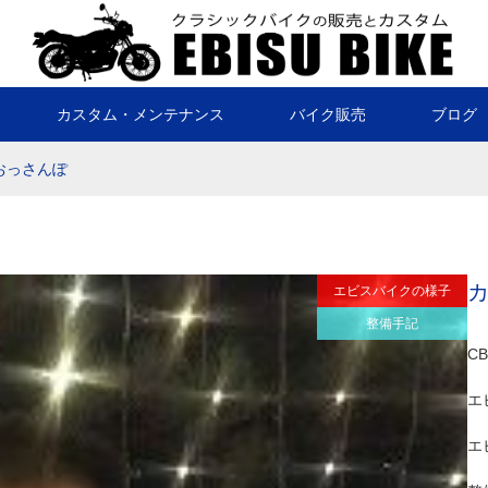
カスタム・メンテナンス
バイク販売
ブログ
おっさんぽ
エビスバイクの様子
整備手記
C
エ
エ