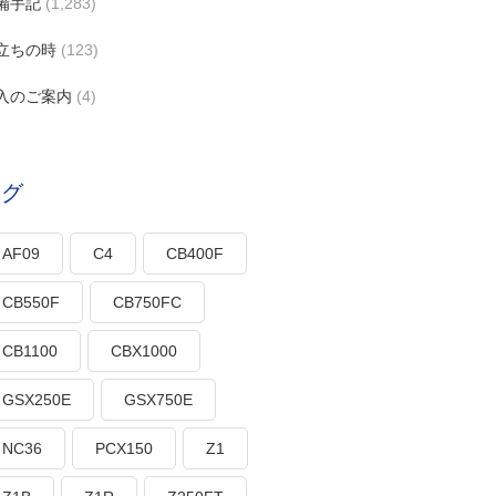
備手記
(1,283)
立ちの時
(123)
入のご案内
(4)
タグ
AF09
C4
CB400F
CB550F
CB750FC
CB1100
CBX1000
GSX250E
GSX750E
NC36
PCX150
Z1