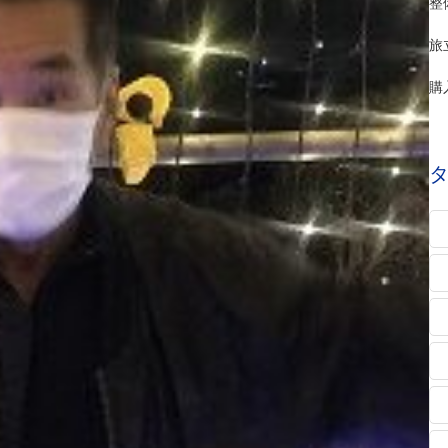
整
旅
購