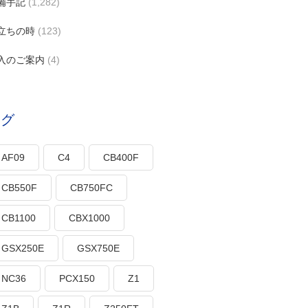
備手記
(1,282)
立ちの時
(123)
入のご案内
(4)
タグ
AF09
C4
CB400F
CB550F
CB750FC
CB1100
CBX1000
GSX250E
GSX750E
NC36
PCX150
Z1