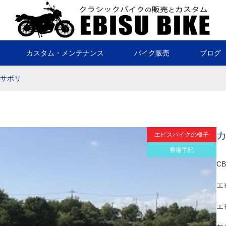
カスタム・メンテナンス
バイク販売
ブログ
#サボリ
エビスバイクの様子
整備手記
C
エ
エ