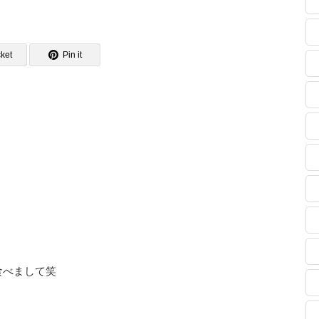
ket
Pin it
食べまして笑