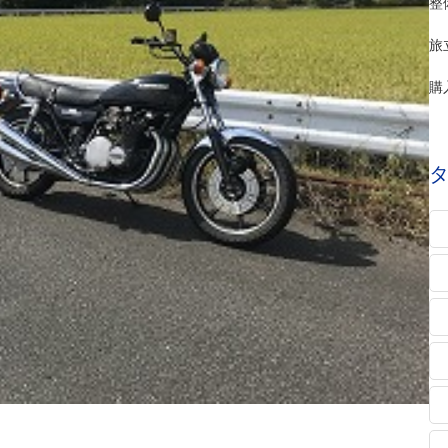
整
旅
購