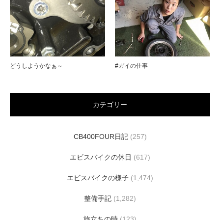
どうしようかなぁ～
#ガイの仕事
カテゴリー
CB400FOUR日記
(257)
エビスバイクの休日
(617)
エビスバイクの様子
(1,474)
整備手記
(1,282)
旅立ちの時
(123)