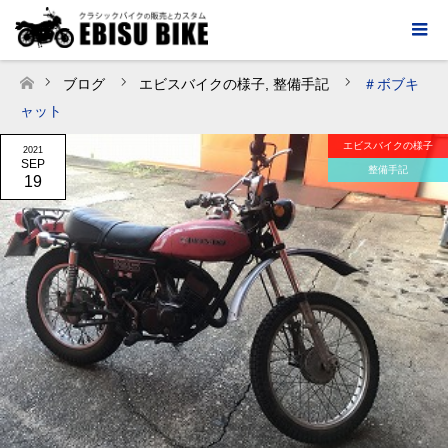
ブログ
エビスバイクの様子
,
整備手記
＃ボブキ
ホーム
ャット
エビスバイクの様子
2021
SEP
整備手記
19