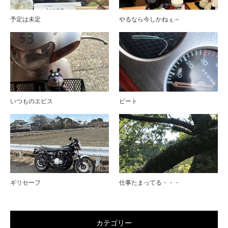
予定は未定
やるなら今しかねぇ～
いつものエビス
ビート
ギリセーフ
仕事たまってる・・・
カテゴリー