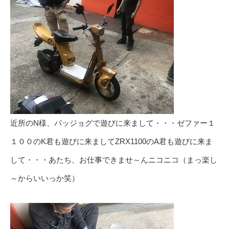
近所のN様、パッジョグで遊びに来まして・・・ゼファー１
１００のK君も遊びに来ましてZRX1100のA君も遊びに来ま
して・・・あたち、お仕事できませ～んニコニコ（まっ楽し
～からいいっか笑）