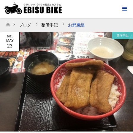
ブログ
整備手記
お邪魔組
ホーム
整備手記
2021
MAY
23