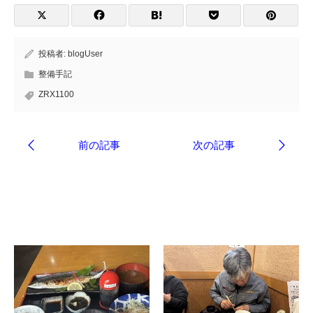
投稿者:
blogUser
整備手記
ZRX1100
ブログ