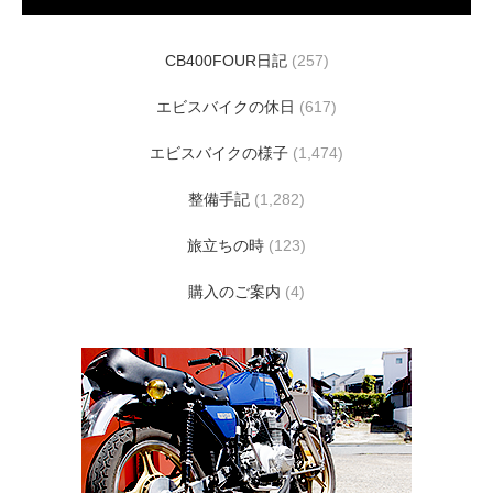
CB400FOUR日記
(257)
エビスバイクの休日
(617)
エビスバイクの様子
(1,474)
整備手記
(1,282)
旅立ちの時
(123)
購入のご案内
(4)