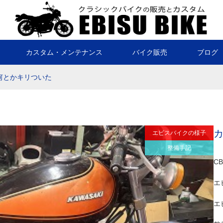
カスタム・メンテナンス
バイク販売
ブログ
何とかキリついた
エビスバイクの様子
整備手記
C
エ
エ