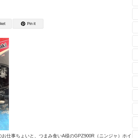
ket
Pin it
お仕事ちょいと、つまみ食いA様のGPZ900R（ニンジャ）ホイ