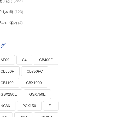
備手記
(1,283)
立ちの時
(123)
入のご案内
(4)
タグ
AF09
C4
CB400F
CB550F
CB750FC
CB1100
CBX1000
GSX250E
GSX750E
NC36
PCX150
Z1