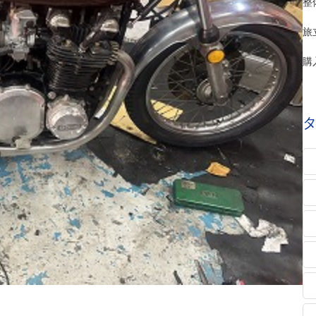
整
旅
購