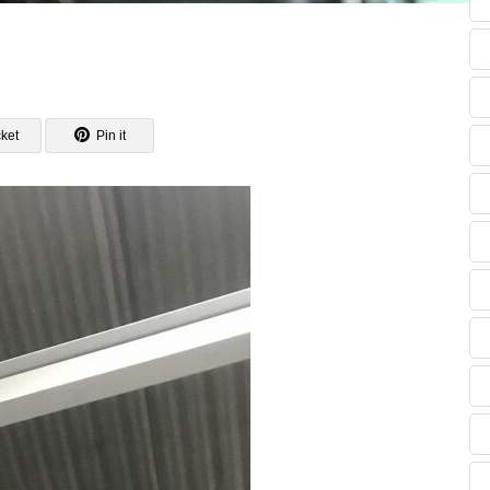
ket
Pin it