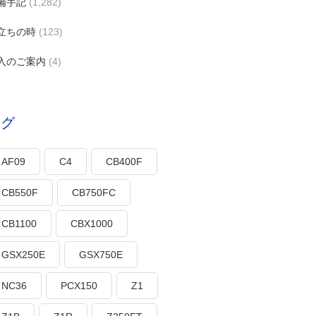
備手記
(1,282)
立ちの時
(123)
入のご案内
(4)
タグ
AF09
C4
CB400F
CB550F
CB750FC
CB1100
CBX1000
GSX250E
GSX750E
NC36
PCX150
Z1