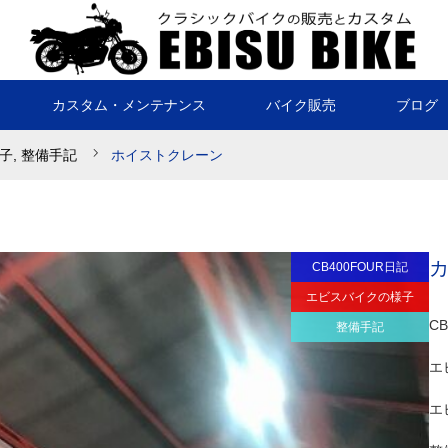
カスタム・メンテナンス
バイク販売
ブログ
子
,
整備手記
ホイストクレーン
CB400FOUR日記
エビスバイクの様子
C
整備手記
エ
エ