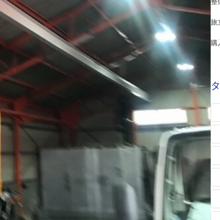
整
旅
購