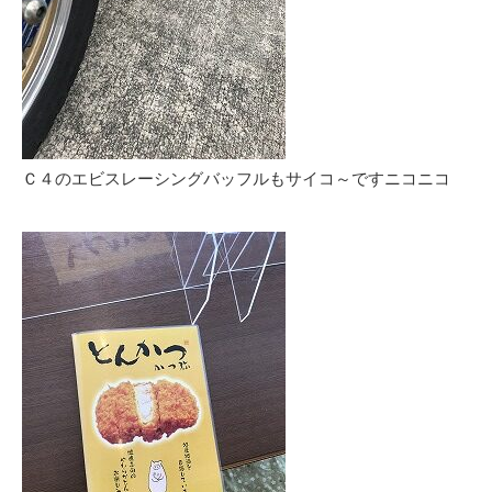
Ｃ４のエビスレーシングバッフルもサイコ～ですニコニコ