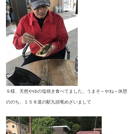
Ｓ様、天然やゆの塩焼き食べてました。うまそ～やね～休憩
ののち、１５８道の駅九頭竜めざいまして