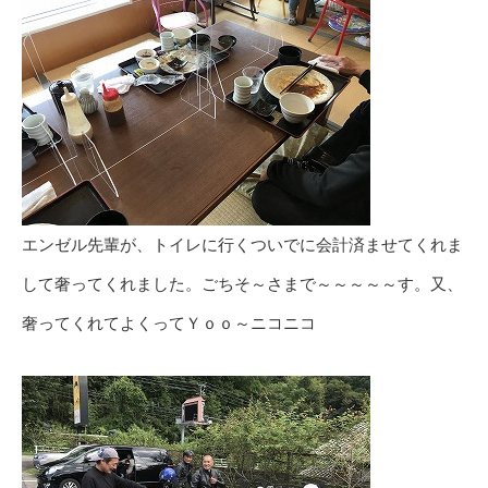
エンゼル先輩が、トイレに行くついでに会計済ませてくれま
して奢ってくれました。ごちそ～さまで～～～～～す。又、
奢ってくれてよくってＹｏｏ～ニコニコ