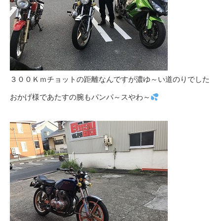
３００Ｋｍチョットの距離なんですが濃ゆ～い道のりでした
おかげ様であたすの腕もパンパ～スやわ～