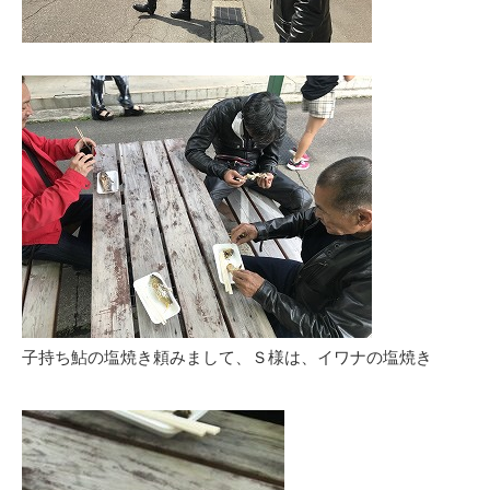
子持ち鮎の塩焼き頼みまして、Ｓ様は、イワナの塩焼き