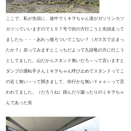
ここで、私が先頭に、途中でミキヲちゃん達がガソリンカツ
カツっていいますので１５７号で街の方行こうと先頭走って
ましたら・・・あれっ後ろついてこない？（ガス欠で止まっ
たか？）戻ってみますとこっちだよって九頭竜の方に行こう
としてました。山だからスタンド無いだろ～って言いますと
ダンプの運転手さんミキヲちゃん呼び止めてスタンドってこ
の近く無い～って聞きまして、街行かな無いＹｏｏ～って言
われてました。（だろうね）踏んだり蹴ったりのミキヲちゃ
んであった笑