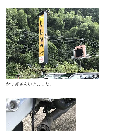
かつ弥さんいきました。