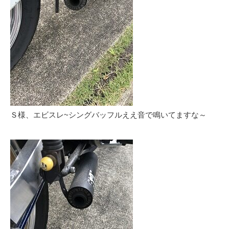
Ｓ様、エビスレ~シングバッフルええ音で鳴いてますな～