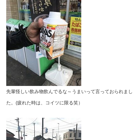
先輩怪しい飲み物飲んでるな～うまいって言っておられまし
た。(疲れた時は、コイツに限る笑）