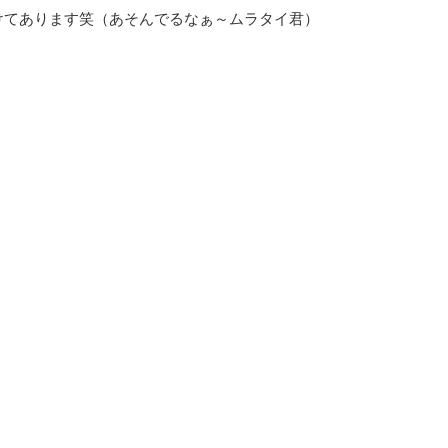
けてあります笑（あそんでるなぁ～ムラタイ君）