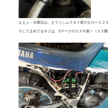
ええぇ～火曜日は、えてくしムラタイ君のセロー２２
そして止めてるネジは、Sマークのスズキ製！（スズ