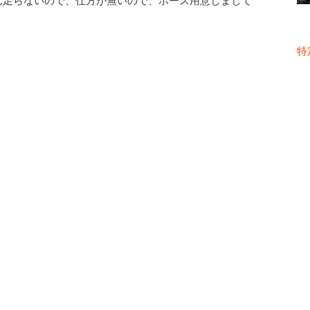
ん足らないので、仕方が無いので、ホース用意しまして
特