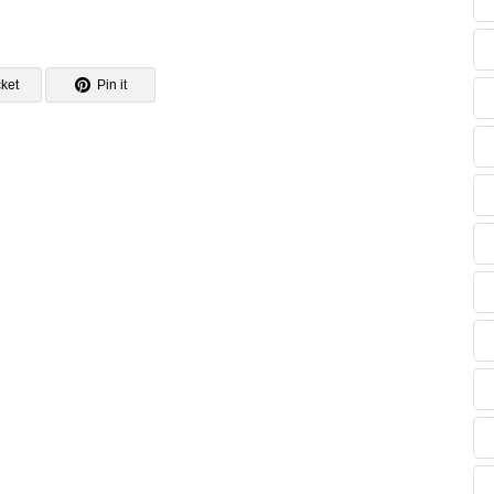
ket
Pin it