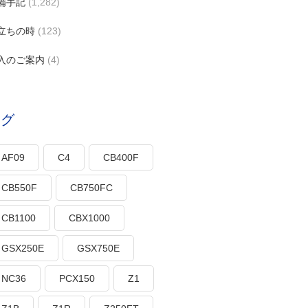
備手記
(1,282)
立ちの時
(123)
入のご案内
(4)
タグ
AF09
C4
CB400F
CB550F
CB750FC
CB1100
CBX1000
GSX250E
GSX750E
NC36
PCX150
Z1