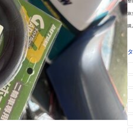
整
旅
購