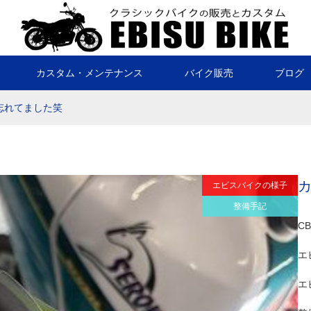
カスタム・メンテナンス
バイク販売
ブログ
忘れてました笑
エビスバイクの様子
整備手記
C
エ
エ