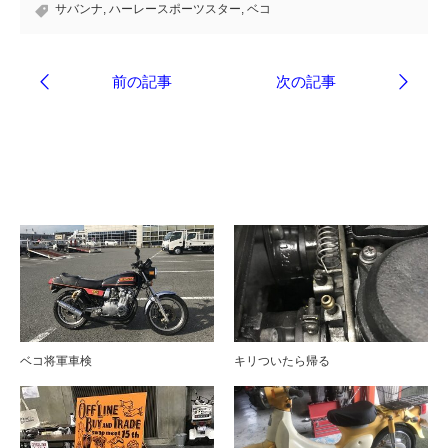
サバンナ
,
ハーレースポーツスター
,
ベコ
ブログ
ベコ将軍車検
キリついたら帰る