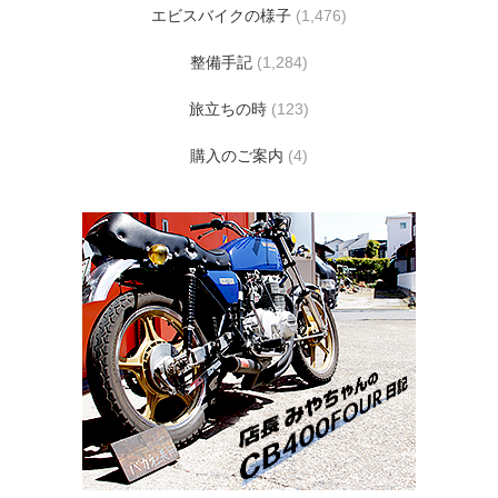
エビスバイクの様子
(1,476)
整備手記
(1,284)
旅立ちの時
(123)
購入のご案内
(4)