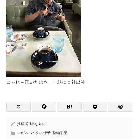
コ～ヒ～頂いたのち、一緒に会社出社
投稿者:
blogUser
エビスバイクの様子
,
整備手記