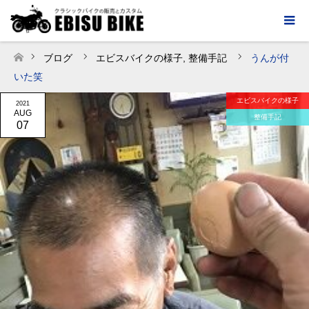
ブログ
エビスバイクの様子
,
整備手記
うんが付
ホーム
いた笑
エビスバイクの様子
2021
AUG
整備手記
07